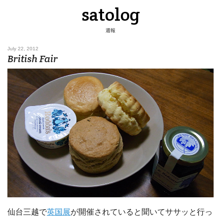
satolog
週報
July 22, 2012
British Fair
仙台三越で
英国展
が開催されていると聞いてササッと行っ