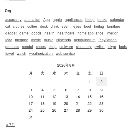
Tag
accessory
animation
App
apple
appliances
bleep
books
calendar
cat
clothes
coffee
desk
drink
event
eyes
food
freitag
furniture
gadget
game
goods
health
healthcare
home appliance
Interior
Mac
megane
movie
music
Nintendo
penguindrum
PlayStation
products
sendai
shoes
shop
software
stationery
switch
tokyo
tools
towel
watch
weatherization
web service
2026年8月
月
火
水
木
金
土
日
1
2
3
4
5
6
7
8
9
10
11
12
13
14
15
16
17
18
19
20
21
22
23
24
25
26
27
28
29
30
31
« 7月