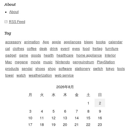
About
About
RSS Feed
Tag
accessory
animation
App
apple
appliances
bleep
books
calendar
cat
clothes
coffee
desk
drink
event
eyes
food
freitag
furniture
gadget
game
goods
health
healthcare
home appliance
Interior
Mac
megane
movie
music
Nintendo
penguindrum
PlayStation
products
sendai
shoes
shop
software
stationery
switch
tokyo
tools
towel
watch
weatherization
web service
2026年8月
月
火
水
木
金
土
日
1
2
3
4
5
6
7
8
9
10
11
12
13
14
15
16
17
18
19
20
21
22
23