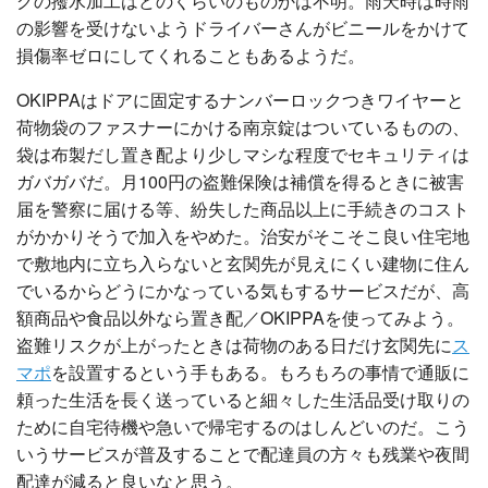
グの撥水加工はどのくらいのものかは不明。雨天時は時雨
の影響を受けないようドライバーさんがビニールをかけて
損傷率ゼロにしてくれることもあるようだ。
OKIPPAはドアに固定するナンバーロックつきワイヤーと
荷物袋のファスナーにかける南京錠はついているものの、
袋は布製だし置き配より少しマシな程度でセキュリティは
ガバガバだ。月100円の盗難保険は補償を得るときに被害
届を警察に届ける等、紛失した商品以上に手続きのコスト
がかかりそうで加入をやめた。治安がそこそこ良い住宅地
で敷地内に立ち入らないと玄関先が見えにくい建物に住ん
でいるからどうにかなっている気もするサービスだが、高
額商品や食品以外なら置き配／OKIPPAを使ってみよう。
盗難リスクが上がったときは荷物のある日だけ玄関先に
ス
マポ
を設置するという手もある。もろもろの事情で通販に
頼った生活を長く送っていると細々した生活品受け取りの
ために自宅待機や急いで帰宅するのはしんどいのだ。こう
いうサービスが普及することで配達員の方々も残業や夜間
配達が減ると良いなと思う。