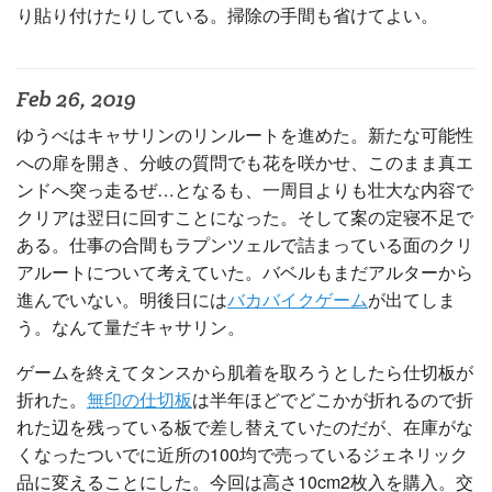
り貼り付けたりしている。掃除の手間も省けてよい。
Feb 26, 2019
ゆうべはキャサリンのリンルートを進めた。新たな可能性
への扉を開き、分岐の質問でも花を咲かせ、このまま真エ
ンドへ突っ走るぜ…となるも、一周目よりも壮大な内容で
クリアは翌日に回すことになった。そして案の定寝不足で
ある。仕事の合間もラプンツェルで詰まっている面のクリ
アルートについて考えていた。バベルもまだアルターから
進んでいない。明後日には
バカバイクゲーム
が出てしま
う。なんて量だキャサリン。
ゲームを終えてタンスから肌着を取ろうとしたら仕切板が
折れた。
無印の仕切板
は半年ほどでどこかが折れるので折
れた辺を残っている板で差し替えていたのだが、在庫がな
くなったついでに近所の100均で売っているジェネリック
品に変えることにした。今回は高さ10cm2枚入を購入。交