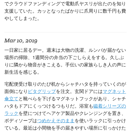
でクラウドファンディングで電動爪ヤスリが出たのを知り
支援していた。カッとなったばかりに爪周りに数千円も費
やしてしまった。
Mar 10, 2019
一日家に居るデー。週末は大物の洗濯、ルンバが届かない
場所の掃除、1週間分の弁当の下ごしらえをする。久しぶ
りに隣から物音がきこえる。手伝いの家族らしき人の声に
新生活を感じる。
宅配便受け取りのたび机からシャチハタを持っていくのが
面倒になり
ピタグリップ
を注文。玄関ドアには
マグネット
傘立て
と靴べらを下げるマグネットフックがあり、シャチ
ハタもドアにくっつけるつもりだ。浴室も
磁着シリーズの
ラック
を壁につけてヘアケア製品やクレンジングを置き、
ボディソープは
つめかえそのまま
を使いラックに引っかけ
ている。最近は小間物を手の届きやすい場所に引っかけた