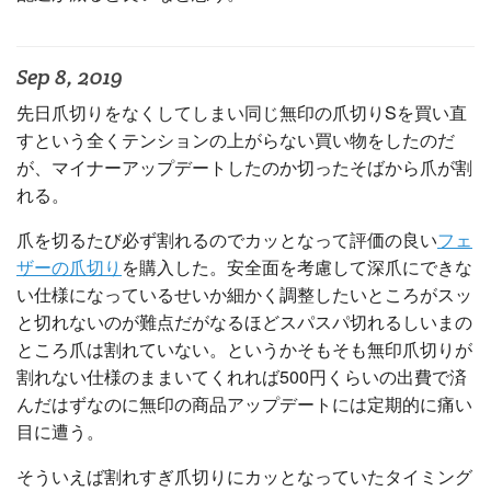
Sep 8, 2019
先日爪切りをなくしてしまい同じ無印の爪切りSを買い直
すという全くテンションの上がらない買い物をしたのだ
が、マイナーアップデートしたのか切ったそばから爪が割
れる。
爪を切るたび必ず割れるのでカッとなって評価の良い
フェ
ザーの爪切り
を購入した。安全面を考慮して深爪にできな
い仕様になっているせいか細かく調整したいところがスッ
と切れないのが難点だがなるほどスパスパ切れるしいまの
ところ爪は割れていない。というかそもそも無印爪切りが
割れない仕様のままいてくれれば500円くらいの出費で済
んだはずなのに無印の商品アップデートには定期的に痛い
目に遭う。
そういえば割れすぎ爪切りにカッとなっていたタイミング