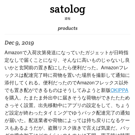
satolog
週報
products
Dec 9, 2019
Amazonで入荷次第発送になっていたガジェットが日時指
定なしで届くことになり、そんなに高いものじゃないし良
いかと玄関前の置き配にしたら便利だった。Amazonフレ
ックスは配達完了時に荷物を置いた場所を撮影して通知に
添付してくれる。便利だったのでAmazonフレックス以外
でも置き配ができるものはそうしてみようと新版
OKIPPA
を購入。たまたま外出中に届きそうな荷物ができたたため
さっそく設置。出先移動中にアプリの設定をして、ちょう
ど設定が終わったタイミングでゆうパック配達完了の通知
が届いた。配送業者や荷物によっては持ち戻りになるケー
スもあるようだが、盗難リスク抜きで言えば気楽だ。バッ