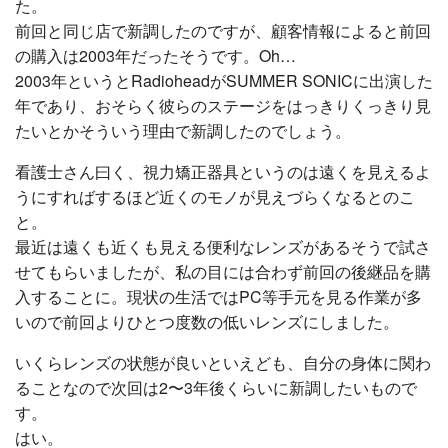
た。
前回と同じ店で新調したのですが、顧客情報によると前回
の購入は2003年だったそうです。Oh…
2003年というとRadioheadがSUMMER SONICに出演した
年であり、おそらく彼らのステージをはっきりくっきり見
たいとかそういう理由で新調したのでしょう。
看護士さん曰く、視力矯正器具というのは遠くを見えるよ
うにすればするほど近くのモノが見えづらくなるとのこ
と。
最近は遠くも近くも見える便利なレンズがあるそうで試さ
せてもらいましたが、私の目には合わず前回の後継品を購
入することに。現状の生活ではPC等手元を見る作業が多
いので前回よりひとつ度数の低いレンズにしました。
いくらレンズの状態が良いといえども、自分の身体に関わ
ることなので次回は2〜3年後くらいに新調したいもので
す。
はい。