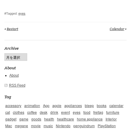
#Tagged:
eyes
«
Restart
Calendar
»
Archive
About
About
RSS Feed
Tag
accessory
animation
App
apple
appliances
bleep
books
calendar
cat
clothes
coffee
desk
drink
event
eyes
food
freitag
furniture
gadget
game
goods
health
healthcare
home appliance
Interior
Mac
megane
movie
music
Nintendo
penguindrum
PlayStation