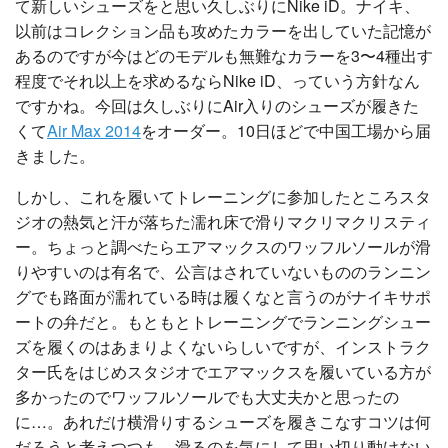
て新しいシューズをと思い久しぶりにNike iD。ナイキ、
以前はコレクション品も攻めたカラーを出していた記憶が
あるのですが今はどのモデルも無難なカラーを3〜4種出す
程度でそれ以上を求めるならNike iD、っていう方針なん
ですかね。今回は久しぶりにAir入りのシューズが履きた
くて
Air Max 2014
をオーダー。10日ほどで中国工場から届
きました。
しかし、これを履いてトレーニングに参加したところスタ
ジオの熱気と汗が落ちた濡れ床で滑りマクリマクリスティ
ー。ちょっと調べたらエアマックスのワッフルソールが滑
りやすいのは有名で、公言はされていないもののランニン
グでも路面が濡れている時は履くなと言うのがナイキサポ
ートの弁だと。もともとトレーニングでランニングシュー
ズを履くのはあまりよくないらしいですが、インストラク
ター氏をはじめスタジオでエアマックスを履いている方が
多かったのでワッフルソールでも大丈夫かと思ったの
に…。あれだけ横滑りするシューズを履きこなすコツは何
だろうと考えつつも、滑るのを気にして思い切り動けない