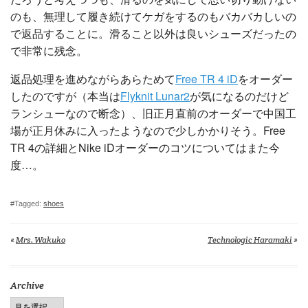
のも、無理して履き続けてケガをするのもバカバカしいの
で返品することに。滑ること以外は良いシューズだったの
で非常に残念。
返品処理を進めながらあらためて
Free TR 4 iD
をオーダー
したのですが（本当は
Flyknit Lunar2
が気になるのだけど
ランシューなので断念）、旧正月直前のオーダーで中国工
場が正月休みに入ったようなので少しかかりそう。Free
TR 4の詳細とNike iDオーダーのコツについてはまた今
度…。
#Tagged:
shoes
«
Mrs. Wakuko
Technologic Haramaki
»
Archive