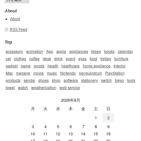
About
About
RSS Feed
Tag
accessory
animation
App
apple
appliances
bleep
books
calendar
cat
clothes
coffee
desk
drink
event
eyes
food
freitag
furniture
gadget
game
goods
health
healthcare
home appliance
Interior
Mac
megane
movie
music
Nintendo
penguindrum
PlayStation
products
sendai
shoes
shop
software
stationery
switch
tokyo
tools
towel
watch
weatherization
web service
2026年8月
月
火
水
木
金
土
日
1
2
3
4
5
6
7
8
9
10
11
12
13
14
15
16
17
18
19
20
21
22
23