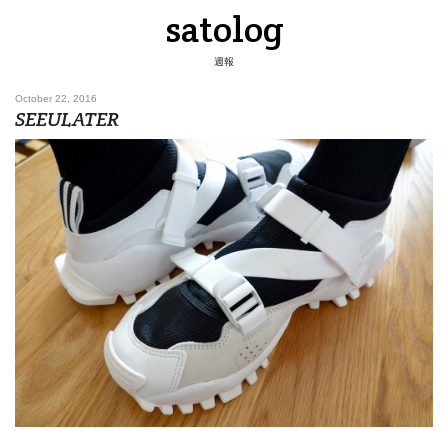
satolog
週報
October 22, 2016
SEEULATER