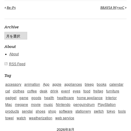
«
Re: P5
BRAVIA W730C
»
Archive
About
About
RSS Feed
Tag
accessory
animation
App
apple
appliances
bleep
books
calendar
cat
clothes
coffee
desk
drink
event
eyes
food
freitag
furniture
gadget
game
goods
health
healthcare
home appliance
Interior
Mac
megane
movie
music
Nintendo
penguindrum
PlayStation
products
sendai
shoes
shop
software
stationery
switch
tokyo
tools
towel
watch
weatherization
web service
2026年8月