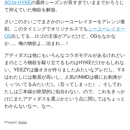
AO by HYKE
の最終シーズンが良すぎていままでかろうじ
て抑えていた物欲を解放。
さいごのさいごでまさかのシーユーレイターをアレンジ復
刻。このタイミングでオリジナルスでも
シーユーレイター
OG
出してる…ロゴの主張がアレだけど、OGもなかな
か…。俺の物欲よ…治まれ…！
アディダスは他にもいろんなコラボモデルがあるけれどい
まのところ物欲を駆り立てるものはHYKEだけかもしれな
い。YEEZYは服オタが作りましたみたいなアレだし、Y-3
はわたしには敷居が高いし。人気のNMDは横にお刺身が
くっついてるみたいだし（言ってしまった） 。そしてわ
たしは三本線が絶望的に似合わない。ので、これをきっか
けにまたアディダスを選ぶかという点に関してはちょっと
わかんないなー。なー。
#Tagged:
shoes