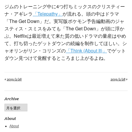
ジムのトレーニング中に4つ打ちミックスのクリスティー
ナ・アギレラ
「Telepathy」
が流れる。頭の中はドラマ
「The Get Down」だ。実写版ポケモン予告編動画のジャ
スティス・スミスをみても「The Get Down」が頭に浮か
ぶ。Netflixは最近増えて来た質の低いドラマの量産はやめ
て、打ち切ったゲットダウンの続編を制作してほしい。シ
ャオリンがリン・コリンズの
「Think (About It)」
でゲット
ダウン見つけて覚醒するところまじ上がるよね。
«
2019/2/26
2019/2/28
»
Archive
About
About