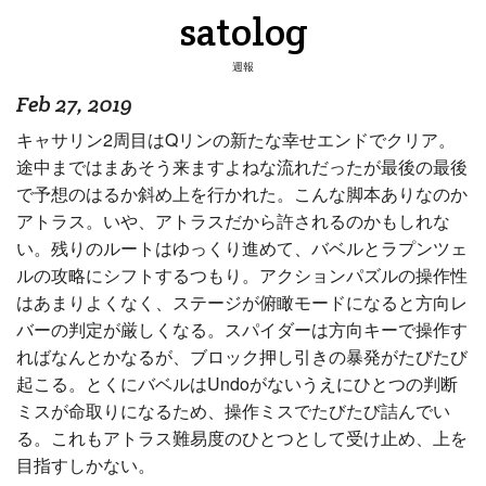
satolog
週報
Feb 27, 2019
キャサリン2周目はQリンの新たな幸せエンドでクリア。
途中まではまあそう来ますよねな流れだったが最後の最後
で予想のはるか斜め上を行かれた。こんな脚本ありなのか
アトラス。いや、アトラスだから許されるのかもしれな
い。残りのルートはゆっくり進めて、バベルとラプンツェ
ルの攻略にシフトするつもり。アクションパズルの操作性
はあまりよくなく、ステージが俯瞰モードになると方向レ
バーの判定が厳しくなる。スパイダーは方向キーで操作す
ればなんとかなるが、ブロック押し引きの暴発がたびたび
起こる。とくにバベルはUndoがないうえにひとつの判断
ミスが命取りになるため、操作ミスでたびたび詰んでい
る。これもアトラス難易度のひとつとして受け止め、上を
目指すしかない。