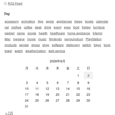
RSS Feed
Tag
accessory
animation
App
apple
appliances
bleep
books
calendar
cat
clothes
coffee
desk
drink
event
eyes
food
freitag
furniture
gadget
game
goods
health
healthcare
home appliance
Interior
Mac
megane
movie
music
Nintendo
penguindrum
PlayStation
products
sendai
shoes
shop
software
stationery
switch
tokyo
tools
towel
watch
weatherization
web service
2026年8月
月
火
水
木
金
土
日
1
2
3
4
5
6
7
8
9
10
11
12
13
14
15
16
17
18
19
20
21
22
23
24
25
26
27
28
29
30
31
« 7月