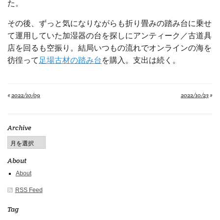
た。
その後、ずっと気になりながらも折り畳みの踏み台に乗せ
て運用していた加湿器の台を探しにアンティーク／古道具
店を回るも空振り。結局いつもの流れでオンラインの海を
彷徨って
足場古材の踏み台
を購入。支出は続く。
«
2022/10/09
2022/10/23
»
Archive
About
About
RSS Feed
Tag