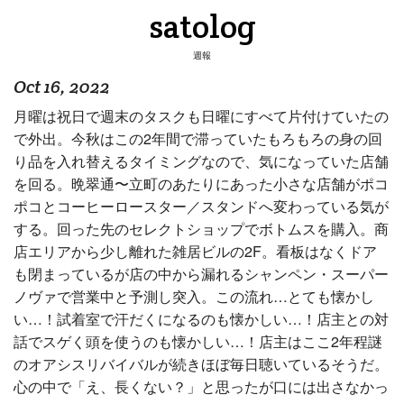
satolog
週報
Oct 16, 2022
月曜は祝日で週末のタスクも日曜にすべて片付けていたの
で外出。今秋はこの2年間で滞っていたもろもろの身の回
り品を入れ替えるタイミングなので、気になっていた店舗
を回る。晩翠通〜立町のあたりにあった小さな店舗がポコ
ポコとコーヒーロースター／スタンドへ変わっている気が
する。回った先のセレクトショップでボトムスを購入。商
店エリアから少し離れた雑居ビルの2F。看板はなくドア
も閉まっているが店の中から漏れるシャンペン・スーパー
ノヴァで営業中と予測し突入。この流れ…とても懐かし
い…！試着室で汗だくになるのも懐かしい…！店主との対
話でスゲく頭を使うのも懐かしい…！店主はここ2年程謎
のオアシスリバイバルが続きほぼ毎日聴いているそうだ。
心の中で「え、長くない？」と思ったが口には出さなかっ