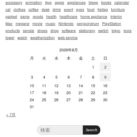
accessory
animation
App
apple
appliances
bleep
books
calendar
cat
clothes
coffee
desk
drink
event
eyes
food
freitag
furniture
gadget
game
goods
health
healthcare
home appliance
Interior
Mac
megane
movie
music
Nintendo
penguindrum
PlayStation
products
sendai
shoes
shop
software
stationery
switch
tokyo
tools
towel
watch
weatherization
web service
2026年8月
月
火
水
木
金
土
日
1
2
3
4
5
6
7
8
9
10
11
12
13
14
15
16
17
18
19
20
21
22
23
24
25
26
27
28
29
30
31
« 7月