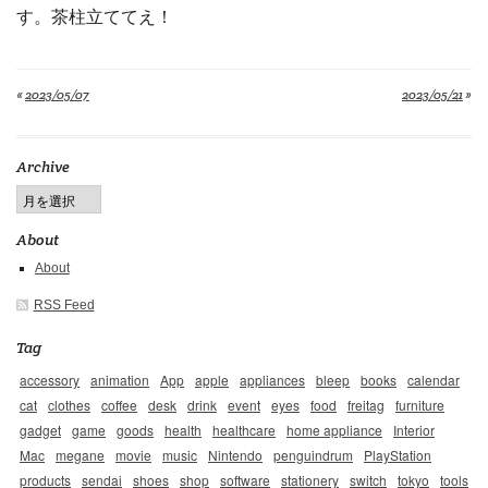
す。茶柱立ててえ！
«
2023/05/07
2023/05/21
»
Archive
About
About
RSS Feed
Tag
accessory
animation
App
apple
appliances
bleep
books
calendar
cat
clothes
coffee
desk
drink
event
eyes
food
freitag
furniture
gadget
game
goods
health
healthcare
home appliance
Interior
Mac
megane
movie
music
Nintendo
penguindrum
PlayStation
products
sendai
shoes
shop
software
stationery
switch
tokyo
tools