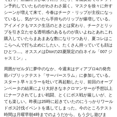
ン予約していたものがわさわさ届く。マスクを徐々に外す
シーンが増えて来て、今春はチーク・リップが主役になっ
ているし、気がついたら手持ちのリップが爆増している。
アイメイクもマスク生活のときとは変わり、チークとリッ
プを引き立たせる透明感のあるものが良いよねとあれこれ
購入していたらまあまあな数になりつつあり、夏コレはこ
こらへんで打ち止めにしたい。たくさん持っていても顔は
ひとつ…。オススメはDiorの23夏限定の白ネイル「007 ジ
ャスミン」。
周囲がゼルダに夢中のなか、今週末はディアブロ4の発売
前パブリックテスト「サーバースラム」に参加している。
スタート早々エラーを吐いて再起動したり、前回のオープ
ンベータの結果により大好きなネクロマンサーが予想以上
にナーフされてしまい戦闘、とくにボス戦が厳しいが、と
ても楽しい。昨夜は25時に起きていたのにうっかりワール
ドボス討伐イベントを逃してしまった。今のところテスト
時間は月曜早朝4時までのようだから、もう少し遊びま