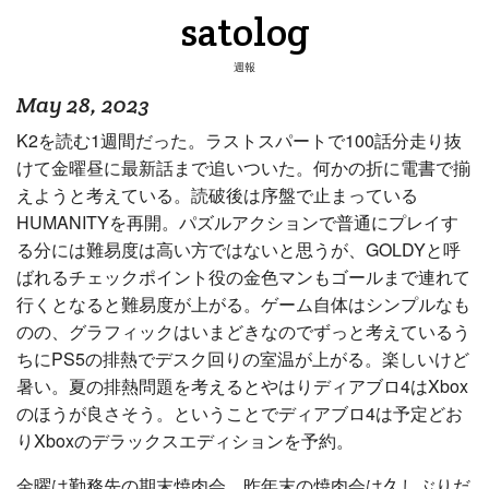
satolog
週報
May 28, 2023
K2を読む1週間だった。ラストスパートで100話分走り抜
けて金曜昼に最新話まで追いついた。何かの折に電書で揃
えようと考えている。読破後は序盤で止まっている
HUMANITYを再開。パズルアクションで普通にプレイす
る分には難易度は高い方ではないと思うが、GOLDYと呼
ばれるチェックポイント役の金色マンもゴールまで連れて
行くとなると難易度が上がる。ゲーム自体はシンプルなも
のの、グラフィックはいまどきなのでずっと考えているう
ちにPS5の排熱でデスク回りの室温が上がる。楽しいけど
暑い。夏の排熱問題を考えるとやはりディアブロ4はXbox
のほうが良さそう。ということでディアブロ4は予定どお
りXboxのデラックスエディションを予約。
金曜は勤務先の期末焼肉会。昨年末の焼肉会は久しぶりだ