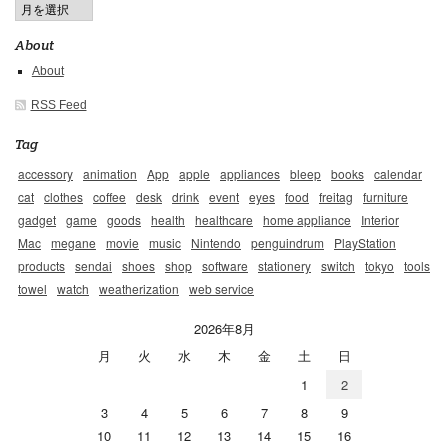
About
About
RSS Feed
Tag
accessory
animation
App
apple
appliances
bleep
books
calendar
cat
clothes
coffee
desk
drink
event
eyes
food
freitag
furniture
gadget
game
goods
health
healthcare
home appliance
Interior
Mac
megane
movie
music
Nintendo
penguindrum
PlayStation
products
sendai
shoes
shop
software
stationery
switch
tokyo
tools
towel
watch
weatherization
web service
2026年8月
月
火
水
木
金
土
日
1
2
3
4
5
6
7
8
9
10
11
12
13
14
15
16