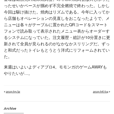
ったせいかペースが掴めず不完全燃焼で終わった。しかし
今回は駆け抜けた。焼肉はリズムである。今年に入ってか
ら店舗もオペレーションの見直しをおこなったようで、メ
ニューは各々がテーブルに置かれたQRコードをスマート
フォンで読み取って表示されたメニュー表からオーダーす
るシステムになっていた。注文履歴・総計が10分置きに更
新されて全員が見られるのがなかなかスリリングだ。ずっ
と和式だったトイレもとうとう洋式にリフォームされてい
た。
来週はいよいよディアブロ4。モモンガのゲームAWAYも
やりたいが…。
«
2023/05/21
2023/06/04
»
Archive