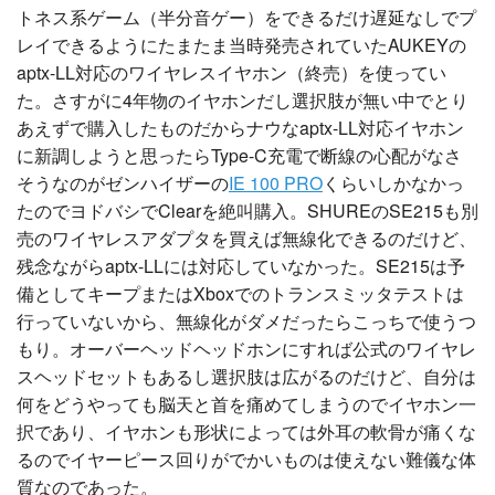
トネス系ゲーム（半分音ゲー）をできるだけ遅延なしでプ
レイできるようにたまたま当時発売されていたAUKEYの
aptx-LL対応のワイヤレスイヤホン（終売）を使ってい
た。さすがに4年物のイヤホンだし選択肢が無い中でとり
あえずで購入したものだからナウなaptx-LL対応イヤホン
に新調しようと思ったらType-C充電で断線の心配がなさ
そうなのがゼンハイザーの
IE 100 PRO
くらいしかなかっ
たのでヨドバシでClearを絶叫購入。SHUREのSE215も別
売のワイヤレスアダプタを買えば無線化できるのだけど、
残念ながらaptx-LLには対応していなかった。SE215は予
備としてキープまたはXboxでのトランスミッタテストは
行っていないから、無線化がダメだったらこっちで使うつ
もり。オーバーヘッドヘッドホンにすれば公式のワイヤレ
スヘッドセットもあるし選択肢は広がるのだけど、自分は
何をどうやっても脳天と首を痛めてしまうのでイヤホン一
択であり、イヤホンも形状によっては外耳の軟骨が痛くな
るのでイヤーピース回りがでかいものは使えない難儀な体
質なのであった。