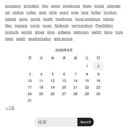
accessory
animation
App
apple
appliances
bleep
books
calendar
cat
clothes
coffee
desk
drink
event
eyes
food
freitag
furniture
gadget
game
goods
health
healthcare
home appliance
Interior
Mac
megane
movie
music
Nintendo
penguindrum
PlayStation
products
sendai
shoes
shop
software
stationery
switch
tokyo
tools
towel
watch
weatherization
web service
2026年8月
月
火
水
木
金
土
日
1
2
3
4
5
6
7
8
9
10
11
12
13
14
15
16
17
18
19
20
21
22
23
24
25
26
27
28
29
30
31
« 7月