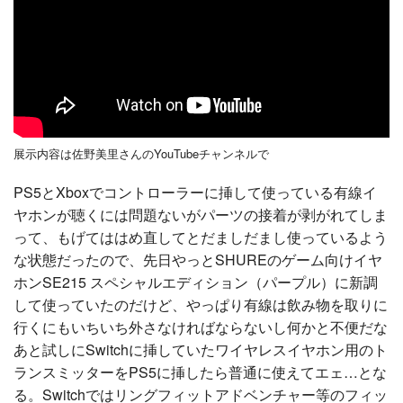
展示内容は佐野美里さんのYouTubeチャンネルで
PS5とXboxでコントローラーに挿して使っている有線イ
ヤホンが聴くには問題ないがパーツの接着が剥がれてしま
って、もげてははめ直してとだましだまし使っているよう
な状態だったので、先日やっとSHUREのゲーム向けイヤ
ホンSE215 スペシャルエディション（パープル）に新調
して使っていたのだけど、やっぱり有線は飲み物を取りに
行くにもいちいち外さなければならないし何かと不便だな
あと試しにSwitchに挿していたワイヤレスイヤホン用のト
ランスミッターをPS5に挿したら普通に使えてエェ…とな
る。Switchではリングフィットアドベンチャー等のフィッ