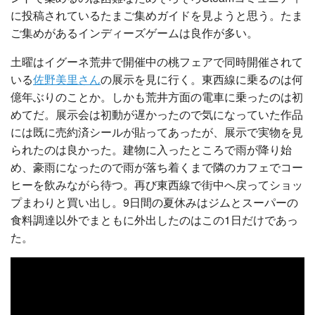
に投稿されているたまご集めガイドを見ようと思う。たま
ご集めがあるインディーズゲームは良作が多い。
土曜はイグーネ荒井で開催中の桃フェアで同時開催されて
いる
佐野美里さん
の展示を見に行く。東西線に乗るのは何
億年ぶりのことか。しかも荒井方面の電車に乗ったのは初
めてだ。展示会は初動が遅かったので気になっていた作品
には既に売約済シールが貼ってあったが、展示で実物を見
られたのは良かった。建物に入ったところで雨が降り始
め、豪雨になったので雨が落ち着くまで隣のカフェでコー
ヒーを飲みながら待つ。再び東西線で街中へ戻ってショッ
プまわりと買い出し。9日間の夏休みはジムとスーパーの
食料調達以外でまともに外出したのはこの1日だけであっ
た。