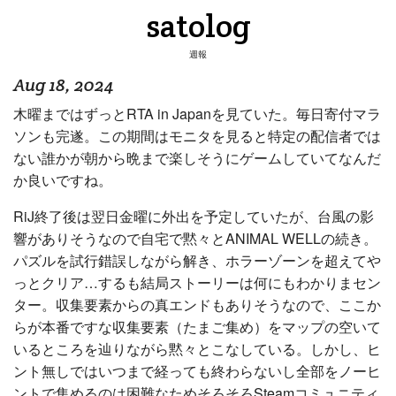
satolog
週報
Aug 18, 2024
木曜まではずっとRTA in Japanを見ていた。毎日寄付マラ
ソンも完遂。この期間はモニタを見ると特定の配信者では
ない誰かが朝から晩まで楽しそうにゲームしていてなんだ
か良いですね。
RiJ終了後は翌日金曜に外出を予定していたが、台風の影
響がありそうなので自宅で黙々とANIMAL WELLの続き。
パズルを試行錯誤しながら解き、ホラーゾーンを超えてや
っとクリア…するも結局ストーリーは何にもわかりまセン
ター。収集要素からの真エンドもありそうなので、ここか
らが本番ですな収集要素（たまご集め）をマップの空いて
いるところを辿りながら黙々とこなしている。しかし、ヒ
ント無しではいつまで経っても終わらないし全部をノーヒ
ントで集めるのは困難なためそろそろSteamコミュニティ