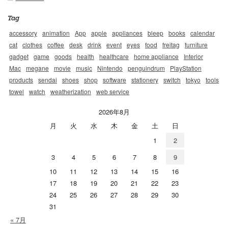
Tag
accessory
animation
App
apple
appliances
bleep
books
calendar
cat
clothes
coffee
desk
drink
event
eyes
food
freitag
furniture
gadget
game
goods
health
healthcare
home appliance
Interior
Mac
megane
movie
music
Nintendo
penguindrum
PlayStation
products
sendai
shoes
shop
software
stationery
switch
tokyo
tools
towel
watch
weatherization
web service
2026年8月
月
火
水
木
金
土
日
1
2
3
4
5
6
7
8
9
10
11
12
13
14
15
16
17
18
19
20
21
22
23
24
25
26
27
28
29
30
31
« 7月