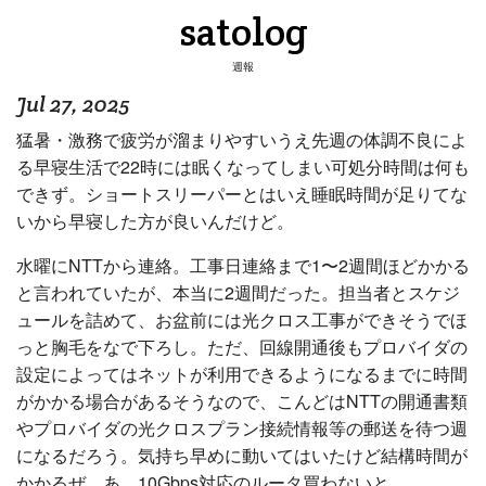
satolog
週報
Jul 27, 2025
猛暑・激務で疲労が溜まりやすいうえ先週の体調不良によ
る早寝生活で22時には眠くなってしまい可処分時間は何も
できず。ショートスリーパーとはいえ睡眠時間が足りてな
いから早寝した方が良いんだけど。
水曜にNTTから連絡。工事日連絡まで1〜2週間ほどかかる
と言われていたが、本当に2週間だった。担当者とスケジ
ュールを詰めて、お盆前には光クロス工事ができそうでほ
っと胸毛をなで下ろし。ただ、回線開通後もプロバイダの
設定によってはネットが利用できるようになるまでに時間
がかかる場合があるそうなので、こんどはNTTの開通書類
やプロバイダの光クロスプラン接続情報等の郵送を待つ週
になるだろう。気持ち早めに動いてはいたけど結構時間が
かかるぜ。あ、10Gbps対応のルータ買わないと……