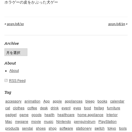
ホラゲーの皮をかぶった犬ゲー
«
2025/08/10
2025/08/25
»
Archive
About
About
RSS Feed
Tag
accessory
animation
App
apple
appliances
bleep
books
calendar
cat
clothes
coffee
desk
drink
event
eyes
food
freitag
furniture
gadget
game
goods
health
healthcare
home appliance
Interior
Mac
megane
movie
music
Nintendo
penguindrum
PlayStation
products
sendai
shoes
shop
software
stationery
switch
tokyo
tools