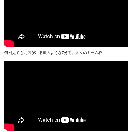
何回見ても元気が出る嵐のような7分間。久々のミーム枠。