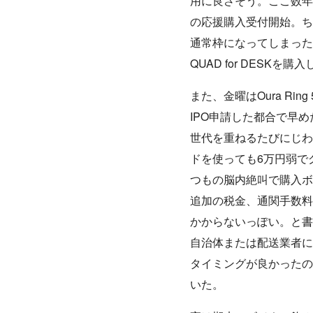
用に良さそう。ここ数年
の応援購入受付開始。ち
通常枠になってしまったけ
QUAD for DES
また、金曜はOura R
IPO申請した都合で早め
世代を重ねるたびにじわじ
ドを使っても6万円弱で
つもの脳内絶叫で購入ボ
追加の税金、通関手数料
かからないっぽい。と書
自治体または配送業者に
タイミングが良かったの
いた。