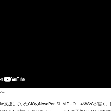
グー
e支援していたCIOのNovaPort SLIM DUOⅡ 45W2Cが