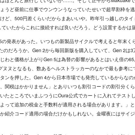
はほとんど旅行していないが……。そして正午からMakuake
ょうど昼前に仕事でウンウンうなっていたせいで超早割枠を逃
ど、500円差くらいだからまあいいや。昨年引っ越しのタイミングで
Kを購入していたからこれに接続すれば良いだろう。どう設置するか
ing 5の発表があった。いつもの新製品サイクルで考えると年末
たのだろうか。Gen 2から毎回新版を購入していて、Gen 2は
わと価格が上がりGen 5は為替の影響があるとはいえ倍の65,
グヌヌとなるも、数あるヘルストラッカーのなかで最も参考に
タンを押した。Gen 4から日本市場でも発売しているからな
、関税はかかりません」とありいつも割引コードの割引分くら
いたところでいまふつうにOura公式でカートに入れてテスト
よって追加の税金と手数料が適用される場合があります。」と
か紹介コード適用の場合だけかもしれない。金曜夜にはサイジ