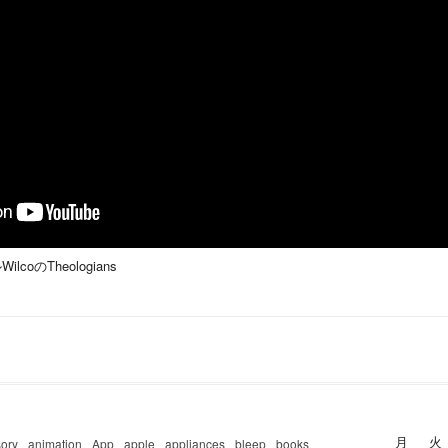
coのTheologians
月
火
ory
animation
App
apple
appliances
bleep
books