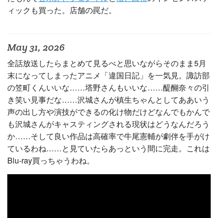
ィックも買った。店舗の罠だ。
May 31, 2026
全話放送したらまとめて見るべと思いながらそのまま5月
末になってしまったアニメ「違国日記」を一気見。諏訪部
の笠町くんいいな……塔野さんもいいな……醍醐奈々の引
き笑い見事だな……沢城さんが槙生ちゃんとしてああいう
声の出し方や演技ができるの化け物だけどなんでもかんで
も沢城さんがキャスティングされる現状はどうなんだろう
か……そして良い作品は高確率で牛尾憲輔が劇伴を手がけ
ているわね……と見ていたらあっという間に完走。これは
Blu-ray買っちゃうわね。