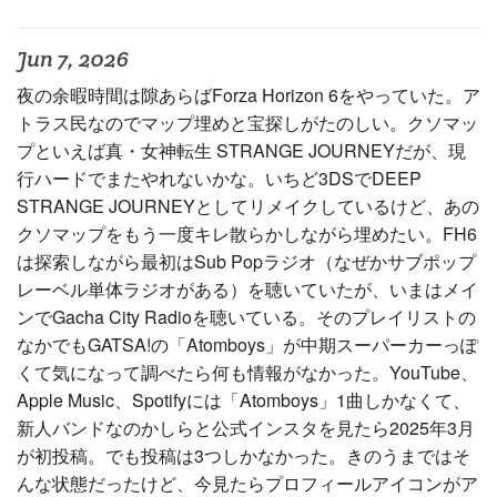
Jun 7, 2026
夜の余暇時間は隙あらばForza Horizon 6をやっていた。ア
トラス民なのでマップ埋めと宝探しがたのしい。クソマッ
プといえば真・女神転生 STRANGE JOURNEYだが、現
行ハードでまたやれないかな。いちど3DSでDEEP
STRANGE JOURNEYとしてリメイクしているけど、あの
クソマップをもう一度キレ散らかしながら埋めたい。FH6
は探索しながら最初はSub Popラジオ（なぜかサブポップ
レーベル単体ラジオがある）を聴いていたが、いまはメイ
ンでGacha City Radioを聴いている。そのプレイリストの
なかでもGATSA!の「Atomboys」が中期スーパーカーっぽ
くて気になって調べたら何も情報がなかった。YouTube、
Apple Music、Spotifyには「Atomboys」1曲しかなくて、
新人バンドなのかしらと公式インスタを見たら2025年3月
が初投稿。でも投稿は3つしかなかった。きのうまではそ
んな状態だったけど、今見たらプロフィールアイコンがア