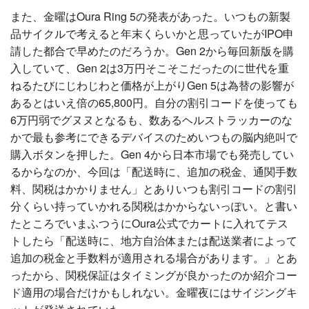
また、金曜はOura Ring 5の発表があった。いつもの新製
品サイクルで考えると年末くらいかと思っていたがIPO申
請した都合で早めたのだろうか。Gen 2から毎回新版を購
入していて、Gen 2は3万円そこそこだったのに世代を重
ねるたびにじわじわと価格が上がりGen 5は為替の影響が
あるとはいえ倍の65,800円。自分の割引コードを使っても
6万円弱でグヌヌとなるも、数あるヘルストラッカーのな
かで最も参考にできるデバイスのためいつもの脳内絶叫で
購入ボタンを押した。Gen 4から日本市場でも発売してい
るからなのか、今回は「配送時に、追加の税金、通関手数
料、関税はかかりません」とありいつも割引コードの割引
分くらい持っていかれる関税はかからないっぽい。と書い
たところでいまふつうにOura公式でカートに入れてテス
トしたら「配送時に、地方自治体または配送業者によって
追加の税金と手数料が適用される場合があります。」とあ
ったから、関税保証はタイミングが良かったのか紹介コー
ド適用の場合だけかもしれない。金曜夜にはサイジングキ