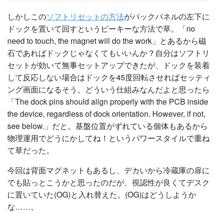
しかしこの
ソフトリセットの方法
がバックパネルの左下に
ドックを置いて回すというピーキーな方法で草。「no
need to touch, the magnet will do the work」とあるから磁
石であればドックじゃなくてもいいんか？自分はソフトリ
セットが効いて無事セットアップできたが、ドックを装着
して反応しない場合はドックを45度回転させればセッティ
ング画面になるそう。どういう仕組みなんだよと思ったら
「The dock pins should align properly with the PCB inside
the device, regardless of dock orientation. However, if not,
see below.」だと。基盤位置がずれている個体もあるから
物理運用でどうにかしてね！というパワースタイルで重ね
て草だった。
今回は背面マグネットもあるし、デカいから冷蔵庫の扉に
でも貼っとこうかと思ったのだが、視認性が良くてデスク
に置いていた(OG)と入れ替えた。(OG)はどうしようか
な……。