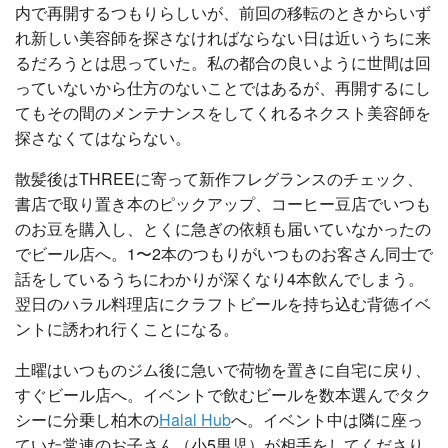
内で再開するつもりらしいが、前回の移転のときからいず
れ新しい美容師を探さなければならない日は近いうちに来
るだろうとは思っていた。私の都合の良いように世間は回
っていないから仕方のないことではあるが、再開するにし
てもその間のメンテナンスをしてくれるネクスト美容師を
探さなくてはならない。
散髪後はTHREEに寄って新作フレグランスのチェック、
書店で取り置き本のピックアップ、コーヒー豆店でいつも
のお豆を購入し、とくに急ぎの依頼も届いていなかったの
でビール店へ。1〜2本のつもりがいつものお客さん同士で
話をしているうちにわかりが深くなり4本飲んでしまう。
翌日のハラル料理店にクラフトビールを持ち込む背徳イベ
ントに誘われ行くことになる。
土曜はいつものジム後に急いで荷物を置きに自宅に戻り、
すぐビール店へ。イベントで飲むビールを数本選んでタク
シーに分乗し柏木の
Halal Hub
へ。イベント中は隣に座っ
ていた常連のお子さん（小5男児）が相手をしてくださり