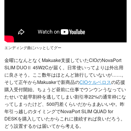
エンディング曲にハッとしてグー
金曜になんとなくMakuake支援していたCIOのNovaPort
SLIM DUOⅡ 45W2Cが届く。日常使いってよりは外出用
に良さそう。ここ数年はほとんど旅行していないが……。
そして正午からMakuakeで新商品の
CIOケルベロス
の応援
購入受付開始。ちょうど昼前に仕事でウンウンうなってい
たせいで超早割枠を逃してしまい割引率22%の通常枠にな
ってしまったけど、500円差くらいだからまあいいや。昨
年引っ越しのタイミングでNovaPort SLIM QUAD for
DESKを購入していたからこれに接続すれば良いだろう。
どう設置するかは届いてから考える。