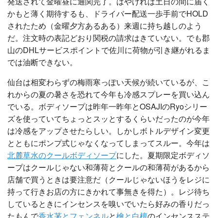
発送されて金曜昼に通関完了。はやければ土日の間に届く
かもと薄く期待するも、ドライバー配送一歩手前でHOLD
されたため（金曜夕方あるある）来週に持ち越しのよう
だ。注文時の表記どおり関税の請求はきていない。でも郡
山のDHLサービスポイントで佐川に荷物が引き継がれるま
では油断できない。
仙台は相変わらずの梅雨寒っぽい天候が続いているが、こ
れからの夏の暑さを恐れて今年も冷感スプレーを買い込ん
でいる。ボディソープは昨年一昨年とOSAJIのRyoシリー
ズを使っていてちょっとスッとするくらいだったのが今年
は冷感をアップさせたらしい。しかしボトルデザイン変更
とともにポンプ式じゃなくなってしまってスルー。今年は
北麓草水のクールボディソープ
にした。夏期限定ボディソ
ープはクールじゃない和薄荷とクールの和薄荷があるから
店舗で買うときは要注意だ（クールじゃないほうをレジに
持って行きお店の方にきかれて事無きを得た）。レジ待ち
しているときにインセンスを嗅いでいたら好みの香りだっ
たもんで
香水茅とフェンネル
と
檜と白檀
のインセンスステ