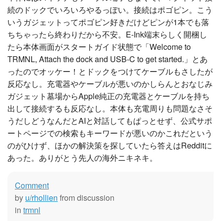
続のドックでいろいろやるっぽい。接続はポゴピン。こう
いうガジェットってポゴピン好きだけどピンが1本でも落
ちちゃったら終わりだから不安。E-Ink端末らしく開梱し
たら本体画面がスタートガイド状態で「Welcome to
TRMNL, Attach the dock and USB-C to get started.」とあ
ったのでオッケー！とドックをつけてケーブルもさしたが
反応なし。充電器やケーブルが悪いのかしらんとおなじみ
ガジェット墓場からApple純正の充電器とケーブルを持ち
出して接続するも反応なし。本体も充電周りも問題なさそ
うだしどうなんだとAIと対話してもぱっとせず、公式サポ
ートページでの検索もキーワードが悪いのかこれだという
のがひけず、ほかの解決策を探していたら答えはRedditに
あった。ありがとう先人の海外ニキネキ。
Comment
by
u/rhollien
from discussion
in
trmnl