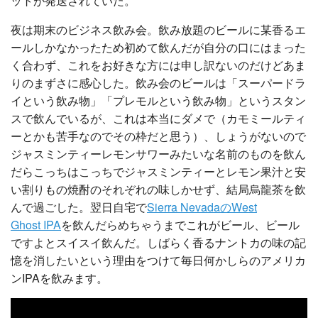
ットが発送されていた。
夜は期末のビジネス飲み会。飲み放題のビールに某香るエ
ールしかなかったため初めて飲んだが自分の口にはまった
く合わず、これをお好きな方には申し訳ないのだけどあま
りのまずさに感心した。飲み会のビールは「スーパードラ
イという飲み物」「プレモルという飲み物」というスタン
スで飲んでいるが、これは本当にダメで（カモミールティ
ーとかも苦手なのでその枠だと思う）、しょうがないので
ジャスミンティーレモンサワーみたいな名前のものを飲ん
だらこっちはこっちでジャスミンティーとレモン果汁と安
い割りもの焼酎のそれぞれの味しかせず、結局烏龍茶を飲
んで過ごした。翌日自宅で
Sierra NevadaのWest
Ghost IPA
を飲んだらめちゃうまでこれがビール、ビール
ですよとスイスイ飲んだ。しばらく香るナントカの味の記
憶を消したいという理由をつけて毎日何かしらのアメリカ
ンIPAを飲みます。