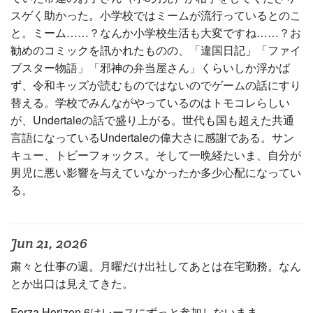
スゲく助かった。小学校ではミームが流行っているとのこ
と。ミーム……？なんか小学校生活も大変ですね……？お
勧めのコミックを訊かれたものの、「違国日記」「ファイ
ブスター物語」「邪神の弁当屋さん」くらいしか浮かば
ず、令和キッズが読むものではないのでゲームの話にすり
替える。学校でみんながやっているのはトモコレらしい
が、Undertaleの話で盛り上がる。世代も国も超えた共通
言語になっているUndertaleの偉大さに感謝である。サン
キュー、トビーフォックス。そして一晩経たいま、自分が
男児に悪い影響を与えていなかったか多少心配になってい
る。
Jun 21, 2026
粛々と仕事の週。月曜だけ出社してあとは在宅勤務。なん
とか出口は見えてきた。
Forza Horizon 6はレースにずっと参加しないまま