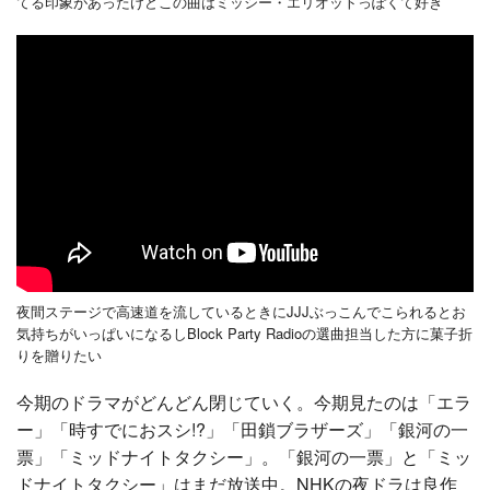
てる印象があったけどこの曲はミッシー・エリオットっぽくて好き
夜間ステージで高速道を流しているときにJJJぶっこんでこられるとお
気持ちがいっぱいになるしBlock Party Radioの選曲担当した方に菓子折
りを贈りたい
今期のドラマがどんどん閉じていく。今期見たのは「エラ
ー」「時すでにおスシ!?」「田鎖ブラザーズ」「銀河の一
票」「ミッドナイトタクシー」。「銀河の一票」と「ミッ
ドナイトタクシー」はまだ放送中。NHKの夜ドラは良作