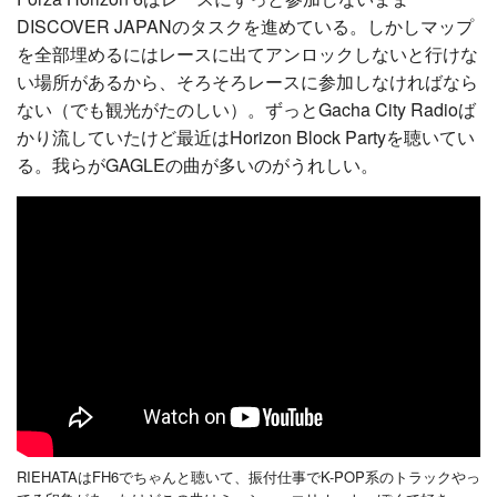
DISCOVER JAPANのタスクを進めている。しかしマップ
を全部埋めるにはレースに出てアンロックしないと行けな
い場所があるから、そろそろレースに参加しなければなら
ない（でも観光がたのしい）。ずっとGacha City Radioば
かり流していたけど最近はHorizon Block Partyを聴いてい
る。我らがGAGLEの曲が多いのがうれしい。
RIEHATAはFH6でちゃんと聴いて、振付仕事でK-POP系のトラックやっ