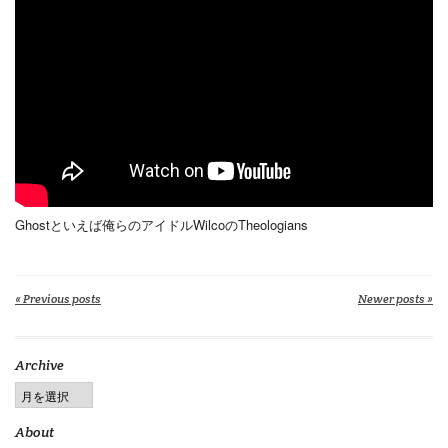
Ghostといえば俺らのアイドルWilcoのTheologians
« Previous posts
Newer posts »
Archive
About