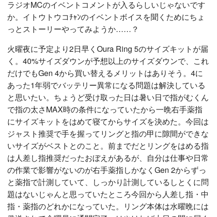
ラジオMCのイベントコメントが入るらしいじゃないです
か。イトウトウコﾁｬﾝのイベントボイスを聞くためにちょ
っとストーリーやってみようか……？
火曜夜に予定より2日早くOura Ring 5のサイズキットが届
く。40%サイズダウンが予想以上のサイズダウンで、これ
だけでもGen 4から買い替えるメリットはありそう。4に
あった1年弱でバッテリー異常になる問題は解決している
と思いたい。ちょうど受け取った日は暑い日で指がむくん
で指の太さMAX時の条件になっていたから一晩右手薬指
にサイズキットをはめて寝てからサイズを決めた。今回は
ジャスト推奨で手を握ってリングと指の甲に隙間ができな
いサイズがベストとのこと。前までだとリングをはめる指
は人差し指推奨だったおぼえがあるが、自分は仕事や日常
の作業で影響がないのが右手薬指しかなくGen 2からずっ
と薬指で計測していて、しっかり計測しているしとくに問
題はないじゃんと思っていたところ今回から人差し指・中
指・薬指のどれかになっていた。リング本体は水曜晩には