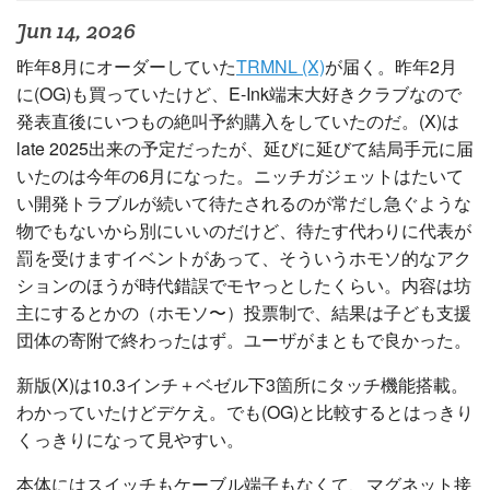
Jun 14, 2026
昨年8月にオーダーしていた
TRMNL (X)
が届く。昨年2月
に(OG)も買っていたけど、E-Ink端末大好きクラブなので
発表直後にいつもの絶叫予約購入をしていたのだ。(X)は
late 2025出来の予定だったが、延びに延びて結局手元に届
いたのは今年の6月になった。ニッチガジェットはたいて
い開発トラブルが続いて待たされるのが常だし急ぐような
物でもないから別にいいのだけど、待たす代わりに代表が
罰を受けますイベントがあって、そういうホモソ的なアク
ションのほうが時代錯誤でモヤっとしたくらい。内容は坊
主にするとかの（ホモソ〜）投票制で、結果は子ども支援
団体の寄附で終わったはず。ユーザがまともで良かった。
新版(X)は10.3インチ＋ベゼル下3箇所にタッチ機能搭載。
わかっていたけどデケえ。でも(OG)と比較するとはっきり
くっきりになって見やすい。
本体にはスイッチもケーブル端子もなくて、マグネット接