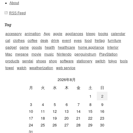
About
RSS Feed
Tag
accessory
animation
App
apple
appliances
bleep
books
calendar
cat
clothes
coffee
desk
drink
event
eyes
food
freitag
furniture
gadget
game
goods
health
healthcare
home appliance
Interior
Mac
megane
movie
music
Nintendo
penguindrum
PlayStation
products
sendai
shoes
shop
software
stationery
switch
tokyo
tools
towel
watch
weatherization
web service
2026年8月
月
火
水
木
金
土
日
1
2
3
4
5
6
7
8
9
10
11
12
13
14
15
16
17
18
19
20
21
22
23
24
25
26
27
28
29
30
31