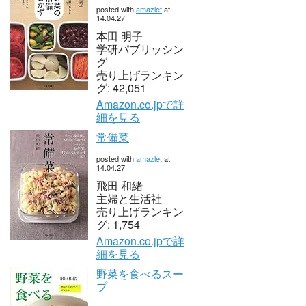
posted with
amazlet
at
14.04.27
本田 明子
学研パブリッシン
グ
売り上げランキン
グ: 42,051
Amazon.co.jpで詳
細を見る
常備菜
posted with
amazlet
at
14.04.27
飛田 和緒
主婦と生活社
売り上げランキン
グ: 1,754
Amazon.co.jpで詳
細を見る
野菜を食べるスー
プ