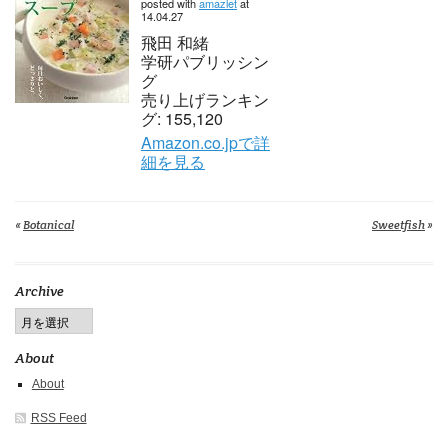
posted with
amazlet
at
14.04.27
飛田 和緒
学研パブリッシン
グ
売り上げランキン
グ: 155,120
Amazon.co.jpで詳
細を見る
«
Botanical
Sweetfish
»
Archive
About
About
RSS Feed