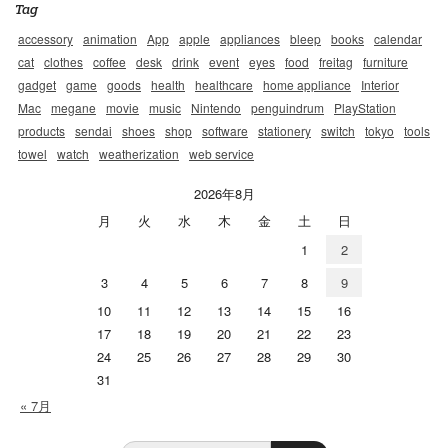
Tag
accessory
animation
App
apple
appliances
bleep
books
calendar
cat
clothes
coffee
desk
drink
event
eyes
food
freitag
furniture
gadget
game
goods
health
healthcare
home appliance
Interior
Mac
megane
movie
music
Nintendo
penguindrum
PlayStation
products
sendai
shoes
shop
software
stationery
switch
tokyo
tools
towel
watch
weatherization
web service
2026年8月
月
火
水
木
金
土
日
1
2
3
4
5
6
7
8
9
10
11
12
13
14
15
16
17
18
19
20
21
22
23
24
25
26
27
28
29
30
31
« 7月