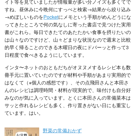
イト等を見ていましたが情報量が多い分ノイズも多くてで
すね、昼休みに今晩何にすっぺと検索→結果から絞り込み
→めぼしいものを
Pocket
にメモという手順がめんどうにな
ってきたところで何の気なしに寄った書店で見つけた実用
書がこれら。毎日できたてのあたたかい食事を摂りたいの
は山々なのですけど、山々どまりな状況なので週末と比較
的早く帰ることのできる木曜日の夜にドバーッと作って3
日程度で食べきるようにしています。
インタ〜ネットのおともだちがオヌヌメするレシピ本も数
冊手元に置いていたのですが材料や手順があまり実用的で
はなくて（※個人の感想です）、その点飛田さんと本田さ
んのレシピは調理時間・材料が現実的で、味付けも自分好
みなのが気に入っています。とくに本田さんの常備菜本は
サッと作れるレシピも多く、作り置きがない日にも重宝し
ています。はい。
野菜の常備おかず