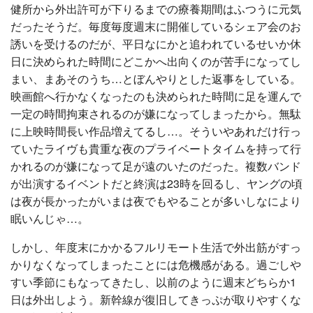
健所から外出許可が下りるまでの療養期間はふつうに元気
だったそうだ。毎度毎度週末に開催しているシェア会のお
誘いを受けるのだが、平日なにかと追われているせいか休
日に決められた時間にどこかへ出向くのが苦手になってし
まい、まあそのうち…とぼんやりとした返事をしている。
映画館へ行かなくなったのも決められた時間に足を運んで
一定の時間拘束されるのが嫌になってしまったから。無駄
に上映時間長い作品増えてるし…。そういやあれだけ行っ
ていたライヴも貴重な夜のプライベートタイムを持って行
かれるのが嫌になって足が遠のいたのだった。複数バンド
が出演するイベントだと終演は23時を回るし、ヤングの頃
は夜が長かったがいまは夜でもやることが多いしなにより
眠いんじゃ…。
しかし、年度末にかかるフルリモート生活で外出筋がすっ
かりなくなってしまったことには危機感がある。過ごしや
すい季節にもなってきたし、以前のように週末どちらか1
日は外出しよう。新幹線が復旧してきっぷが取りやすくな