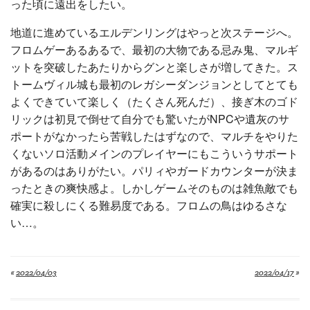
った頃に遠出をしたい。
地道に進めているエルデンリングはやっと次ステージへ。
フロムゲーあるあるで、最初の大物である忌み鬼、マルギ
ットを突破したあたりからグンと楽しさが増してきた。ス
トームヴィル城も最初のレガシーダンジョンとしてとても
よくできていて楽しく（たくさん死んだ）、接ぎ木のゴド
リックは初見で倒せて自分でも驚いたがNPCや遺灰のサ
ポートがなかったら苦戦したはずなので、マルチをやりた
くないソロ活動メインのプレイヤーにもこういうサポート
があるのはありがたい。パリィやガードカウンターが決ま
ったときの爽快感よ。しかしゲームそのものは雑魚敵でも
確実に殺しにくる難易度である。フロムの鳥はゆるさな
い…。
«
2022/04/03
2022/04/17
»