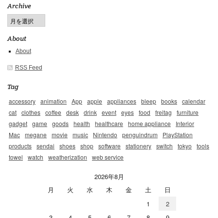
Archive
About
About
RSS Feed
Tag
accessory
animation
App
apple
appliances
bleep
books
calendar
cat
clothes
coffee
desk
drink
event
eyes
food
freitag
furniture
gadget
game
goods
health
healthcare
home appliance
Interior
Mac
megane
movie
music
Nintendo
penguindrum
PlayStation
products
sendai
shoes
shop
software
stationery
switch
tokyo
tools
towel
watch
weatherization
web service
2026年8月
月
火
水
木
金
土
日
1
2
3
4
5
6
7
8
9