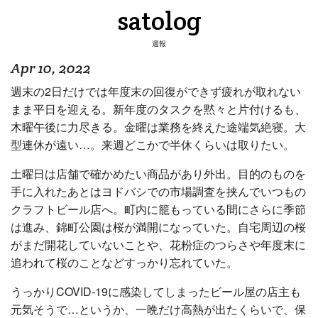
satolog
週報
Apr 10, 2022
週末の2日だけでは年度末の回復ができず疲れが取れない
まま平日を迎える。新年度のタスクを黙々と片付けるも、
木曜午後に力尽きる。金曜は業務を終えた途端気絶寝。大
型連休が遠い…。来週どこかで半休くらいは取りたい。
土曜日は店舗で確かめたい商品があり外出。目的のものを
手に入れたあとはヨドバシでの市場調査を挟んでいつもの
クラフトビール店へ。町内に籠もっている間にさらに季節
は進み、錦町公園は桜が満開になっていた。自宅周辺の桜
がまだ開花していないことや、花粉症のつらさや年度末に
追われて桜のことなどすっかり忘れていた。
うっかりCOVID-19に感染してしまったビール屋の店主も
元気そうで…というか、一晩だけ高熱が出たくらいで、保