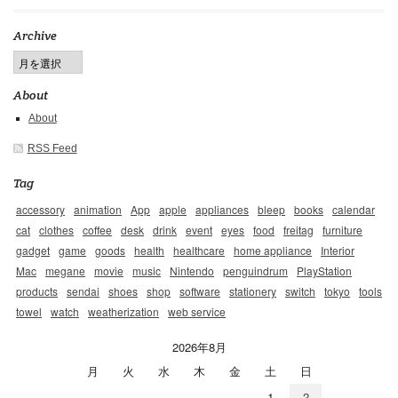
Archive
About
About
RSS Feed
Tag
accessory
animation
App
apple
appliances
bleep
books
calendar
cat
clothes
coffee
desk
drink
event
eyes
food
freitag
furniture
gadget
game
goods
health
healthcare
home appliance
Interior
Mac
megane
movie
music
Nintendo
penguindrum
PlayStation
products
sendai
shoes
shop
software
stationery
switch
tokyo
tools
towel
watch
weatherization
web service
2026年8月
月
火
水
木
金
土
日
1
2