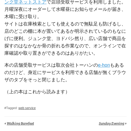
ンク堂ネットストア
で店頭受取サービスを利用しました。
月曜深夜にオーダーして水曜昼にお知らせメールが届き、
木曜に受け取り。
サイトは在庫検索としても使えるので無駄足も防げるし、
店のどこの棚に本が置いてあるか明示されているのもなに
げに便利。ジュンク堂、ヨドバシ然り、広い店舗で商品を
探すのはなかなか骨の折れる作業なので、オンラインで在
庫確認や取り置きができるのはありがたい。
本の店舗受取サービスは取次会社トーハンの
e-hon
もある
のだけど、身近にサービスを利用できる店舗が無くブラウ
ザのタブをそっと閉じました。
（上の本はこれから読みます）
#Tagged:
web service
«
Walking Barefoot
Sunday Evening
»