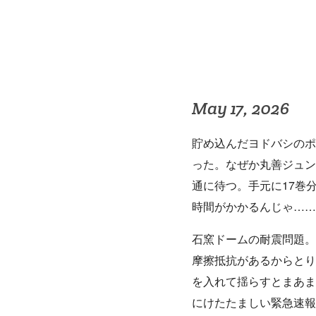
May 17, 2026
貯め込んだヨドバシのポ
った。なぜか丸善ジュン
通に待つ。手元に17巻
時間がかかるんじゃ……
石窯ドームの耐震問題。
摩擦抵抗があるからとり
を入れて揺らすとまあま
にけたたましい緊急速報