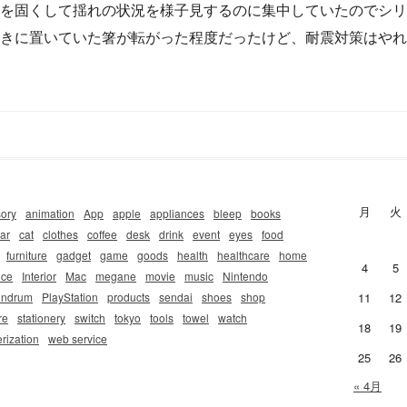
を固くして揺れの状況を様子見するのに集中していたのでシリ
きに置いていた箸が転がった程度だったけど、耐震対策はやれ
月
火
ory
animation
App
apple
appliances
bleep
books
ar
cat
clothes
coffee
desk
drink
event
eyes
food
furniture
gadget
game
goods
health
healthcare
home
4
5
nce
Interior
Mac
megane
movie
music
Nintendo
indrum
PlayStation
products
sendai
shoes
shop
11
12
re
stationery
switch
tokyo
tools
towel
watch
18
19
rization
web service
25
26
« 4月