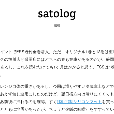
satolog
週報
イントでFSS既刊全巻購入。ただ、オリジナル1巻と13巻は
クの旭川店と盛岡店にはどちらの巻も在庫があるのだが、盛岡
分あるし、これを読むだけでも1ヶ月はかかると思う。FSSは1
。
レンジ自体の重さがあるし、今回は滑りやすい冷蔵庫上などで
あえず無し運用にしたのだけど、翌日横方向は滑りにくくても
あ前後に揺れるのを確認。すぐ
移動抑制シリコンマット
を買っ
とともに地震があったが、ちょうど夕飯の味噌汁をすすってい