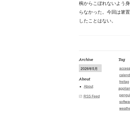
椀からこぼれないよう身
らなかった。今回は箸置
したことはない。
Archive
Tag
access
calend
About
freitag
About
applia
pengu
RSS Feed
softwa
weathe