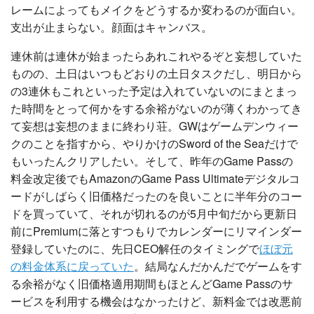
レームによってもメイクをどうするか変わるのが面白い。
支出が止まらない。顔面はキャンバス。
連休前は連休が始まったらあれこれやるぞと妄想していた
ものの、土日はいつもどおりの土日タスクだし、明日から
の3連休もこれといった予定は入れていないのにまとまっ
た時間をとって何かをする余裕がないのが薄くわかってき
て妄想は妄想のままに終わり荘。GWはゲームデンウィー
クのことを指すから、やりかけのSword of the Seaだけで
もいったんクリアしたい。そして、昨年のGame Passの
料金改定後でもAmazonのGame Pass Ultimateデジタルコ
ードがしばらく旧価格だったのを良いことに半年分のコー
ドを買っていて、それが切れるのが5月中旬だから更新日
前にPremiumに落とすつもりでカレンダーにリマインダー
登録していたのに、先日CEO解任のタイミングで
ほぼ元
の料金体系に戻っていた
。結局なんだかんだでゲームをす
る余裕がなく旧価格適用期間もほとんどGame Passのサ
ービスを利用する機会はなかったけど、新料金では改悪前