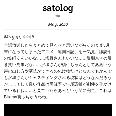
satolog
週報
May, 2026
May 31, 2026
全話放送したらまとめて見るべと思いながらそのまま5月
末になってしまったアニメ「違国日記」を一気見。諏訪部
の笠町くんいいな……塔野さんもいいな……醍醐奈々の引
き笑い見事だな……沢城さんが槙生ちゃんとしてああいう
声の出し方や演技ができるの化け物だけどなんでもかんで
も沢城さんがキャスティングされる現状はどうなんだろう
か……そして良い作品は高確率で牛尾憲輔が劇伴を手がけ
ているわね……と見ていたらあっという間に完走。これは
Blu-ray買っちゃうわね。