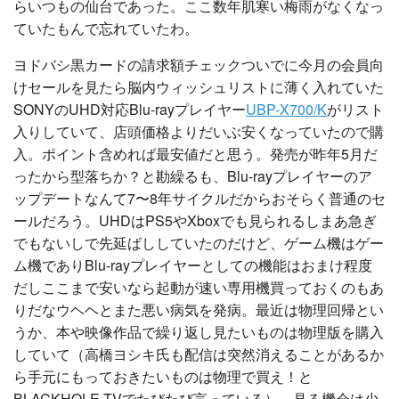
らいつもの仙台であった。ここ数年肌寒い梅雨がなくなっ
ていたもんで忘れていたわ。
ヨドバシ黒カードの請求額チェックついでに今月の会員向
けセールを見たら脳内ウィッシュリストに薄く入れていた
SONYのUHD対応Blu-rayプレイヤー
UBP-X700/K
がリスト
入りしていて、店頭価格よりだいぶ安くなっていたので購
入。ポイント含めれば最安値だと思う。発売が昨年5月だ
ったから型落ちか？と勘繰るも、Blu-rayプレイヤーのア
ップデートなんて7〜8年サイクルだからおそらく普通のセ
ールだろう。UHDはPS5やXboxでも見られるしまあ急ぎ
でもないしで先延ばししていたのだけど、ゲーム機はゲー
ム機でありBlu-rayプレイヤーとしての機能はおまけ程度
だしここまで安いなら起動が速い専用機買っておくのもあ
りだなウヘヘとまた悪い病気を発病。最近は物理回帰とい
うか、本や映像作品で繰り返し見たいものは物理版を購入
していて（高橋ヨシキ氏も配信は突然消えることがあるか
ら手元にもっておきたいものは物理で買え！と
BLACKHOLE.TVでたびたび言っている）、見る機会は少