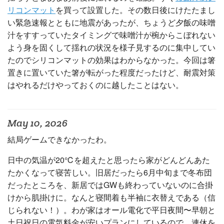
リコンマット
を買って設置した。その数日後にけたたまし
い緊急速報とともに地震があったが、ちょうど夕飯の味噌
汁をすすっていたタイミングで味噌汁が椀からこぼれない
よう身を固くして揺れの状況を様子見するのに集中してい
たのでシリコンマットの効果はわからなかった。今回は箸
置きに置いていた箸が転がった程度だったけど、耐震対策
はやれるだけやっておくのに越したことはない。
May 10, 2026
結局ゲームできなかったわ。
日中の気温が20℃を超えたと思ったら家がどんどんあた
たかくなって寝苦しい。旧居だったら6月中旬まで冬布団
だったところを、新居ではGWも終わっていないのに合掛
けから肌掛けに。なんと寝間着も半袖に衣替えである（信
じられない！）。わが家はオール電化で平日夜間〜早朝と
土日祝日の電気料金が安いプランにしているので、連休を