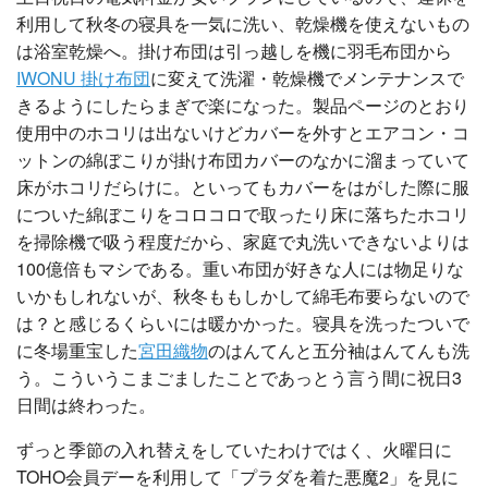
利用して秋冬の寝具を一気に洗い、乾燥機を使えないもの
は浴室乾燥へ。掛け布団は引っ越しを機に羽毛布団から
IWONU 掛け布団
に変えて洗濯・乾燥機でメンテナンスで
きるようにしたらまぎで楽になった。製品ページのとおり
使用中のホコリは出ないけどカバーを外すとエアコン・コ
ットンの綿ぼこりが掛け布団カバーのなかに溜まっていて
床がホコリだらけに。といってもカバーをはがした際に服
についた綿ぼこりをコロコロで取ったり床に落ちたホコリ
を掃除機で吸う程度だから、家庭で丸洗いできないよりは
100億倍もマシである。重い布団が好きな人には物足りな
いかもしれないが、秋冬ももしかして綿毛布要らないので
は？と感じるくらいには暖かかった。寝具を洗ったついで
に冬場重宝した
宮田織物
のはんてんと五分袖はんてんも洗
う。こういうこまごましたことであっとう言う間に祝日3
日間は終わった。
ずっと季節の入れ替えをしていたわけではく、火曜日に
TOHO会員デーを利用して「プラダを着た悪魔2」を見に