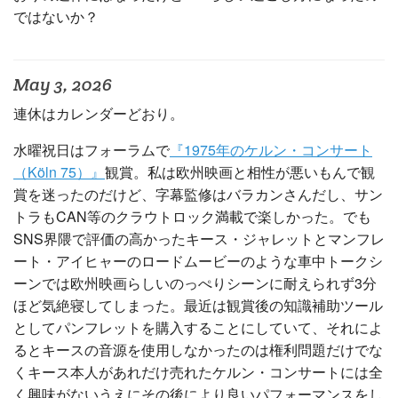
ではないか？
May 3, 2026
連休はカレンダーどおり。
水曜祝日はフォーラムで
『1975年のケルン・コンサート
（Köln 75）』
観賞。私は欧州映画と相性が悪いもんで観
賞を迷ったのだけど、字幕監修はバラカンさんだし、サン
トラもCAN等のクラウトロック満載で楽しかった。でも
SNS界隈で評価の高かったキース・ジャレットとマンフレ
ート・アイヒャーのロードムービーのような車中トークシ
ーンでは欧州映画らしいのっぺりシーンに耐えられず3分
ほど気絶寝してしまった。最近は観賞後の知識補助ツール
としてパンフレットを購入することにしていて、それによ
るとキースの音源を使用しなかったのは権利問題だけでな
くキース本人があれだけ売れたケルン・コンサートには全
く興味がないうえにその後により良いパフォーマンスをし