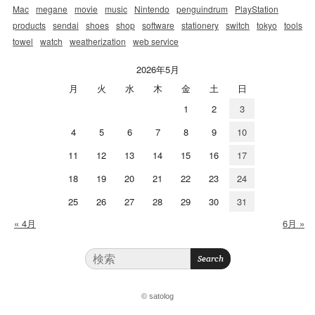
Mac
megane
movie
music
Nintendo
penguindrum
PlayStation
products
sendai
shoes
shop
software
stationery
switch
tokyo
tools
towel
watch
weatherization
web service
2026年5月
月
火
水
木
金
土
日
1
2
3
4
5
6
7
8
9
10
11
12
13
14
15
16
17
18
19
20
21
22
23
24
25
26
27
28
29
30
31
« 4月
6月 »
© satolog