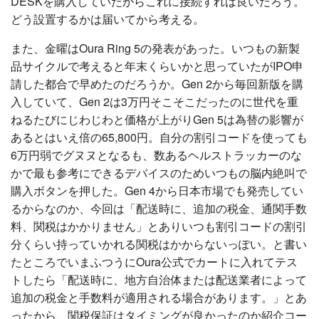
DESKを購入していたからこれに接続すれば良いだろう。
どう設置するかは届いてから考える。
また、金曜はOura Ring 5の発表があった。いつもの新製
品サイクルで考えると年末くらいかと思っていたがIPO申
請した都合で早めたのだろうか。Gen 2から毎回新版を購
入していて、Gen 2は3万円そこそこだったのに世代を重
ねるたびにじわじわと価格が上がりGen 5は為替の影響が
あるとはいえ倍の65,800円。自分の割引コードを使っても
6万円弱でグヌヌとなるも、数あるヘルストラッカーのな
かで最も参考にできるデバイスのためいつもの脳内絶叫で
購入ボタンを押した。Gen 4から日本市場でも発売してい
るからなのか、今回は「配送時に、追加の税金、通関手数
料、関税はかかりません」とありいつも割引コードの割引
分くらい持っていかれる関税はかからないっぽい。と書い
たところでいまふつうにOura公式でカートに入れてテス
トしたら「配送時に、地方自治体または配送業者によって
追加の税金と手数料が適用される場合があります。」とあ
ったから、関税保証はタイミングが良かったのか紹介コー