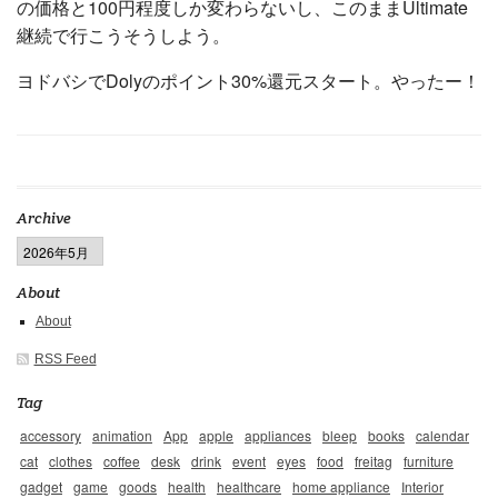
の価格と100円程度しか変わらないし、このままUltimate
継続で行こうそうしよう。
ヨドバシでDolyのポイント30%還元スタート。やったー！
Archive
About
About
RSS Feed
Tag
accessory
animation
App
apple
appliances
bleep
books
calendar
cat
clothes
coffee
desk
drink
event
eyes
food
freitag
furniture
gadget
game
goods
health
healthcare
home appliance
Interior