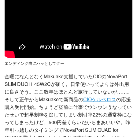
エンディング曲にハッとしてグー
金曜になんとなくMakuake支援していたCIOのNovaPort
SLIM DUOⅡ 45W2Cが届く。日常使いってよりは外出用
に良さそう。ここ数年はほとんど旅行していないが……。
そして正午からMakuakeで新商品の
CIOケルベロス
の応援
購入受付開始。ちょうど昼前に仕事でウンウンうなってい
たせいで超早割枠を逃してしまい割引率22%の通常枠にな
ってしまったけど、500円差くらいだからまあいいや。昨
年引っ越しのタイミングでNovaPort SLIM QUAD for