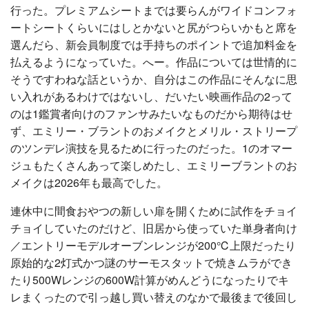
行った。プレミアムシートまでは要らんがワイドコンフォ
ートシートくらいにはしとかないと尻がつらいかもと席を
選んだら、新会員制度では手持ちのポイントで追加料金を
払えるようになっていた。へー。作品については世情的に
そうですわねな話というか、自分はこの作品にそんなに思
い入れがあるわけではないし、だいたい映画作品の2って
のは1鑑賞者向けのファンサみたいなものだから期待はせ
ず、エミリー・ブラントのおメイクとメリル・ストリープ
のツンデレ演技を見るために行ったのだった。1のオマー
ジュもたくさんあって楽しめたし、エミリーブラントのお
メイクは2026年も最高でした。
連休中に間食おやつの新しい扉を開くために試作をチョイ
チョイしていたのだけど、旧居から使っていた単身者向け
／エントリーモデルオーブンレンジが200℃上限だったり
原始的な2灯式かつ謎のサーモスタットで焼きムラができ
たり500Wレンジの600W計算がめんどうになったりでキ
レまくったので引っ越し買い替えのなかで最後まで後回し