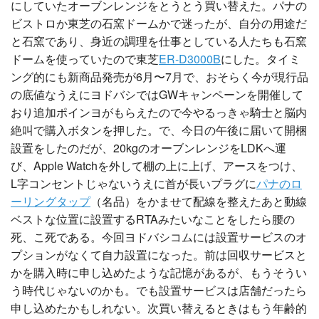
にしていたオーブンレンジをとうとう買い替えた。パナの
ビストロか東芝の石窯ドームかで迷ったが、自分の用途だ
と石窯であり、身近の調理を仕事としている人たちも石窯
ドームを使っていたので東芝
ER-D3000B
にした。タイミ
ング的にも新商品発売が6月〜7月で、おそらく今が現行品
の底値なうえにヨドバシではGWキャンペーンを開催して
おり追加ポインヨがもらえたので今やるっきゃ騎士と脳内
絶叫で購入ボタンを押した。で、今日の午後に届いて開梱
設置をしたのだが、20kgのオーブンレンジをLDKへ運
び、Apple Watchを外して棚の上に上げ、アースをつけ、
L字コンセントじゃないうえに首が長いプラグに
パナのロ
ーリングタップ
（名品）をかませて配線を整えたあと動線
ベストな位置に設置するRTAみたいなことをしたら腰の
死、こ死である。今回ヨドバシコムには設置サービスのオ
プションがなくて自力設置になった。前は回収サービスと
かを購入時に申し込めたような記憶があるが、もうそうい
う時代じゃないのかも。でも設置サービスは店舗だったら
申し込めたかもしれない。次買い替えるときはもう年齢的