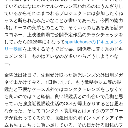
ているのになにかとケルンケルン言われるのにうんざりし
ているからそれにまつわるプロジェクトには参加したくね
っスと断られたみたいなことが書いてあった。今回の協力
者はキースの実弟とのことで、そういうのもあるある話デ
スヨネー。上映後劇場で公開予定作品のチラシチェックを
していたら2026年にもなって
sparklehorseのドキュメンタ
リー映画
を上映するそうでビッ栗。関係者に聞く系のドキ
ュメンタリーものはアレなのが多いからどうしようかな
ー。
金曜は出社日で、先週受け取った調光レンズの外出用メガ
ネで出かけてみる。1日過ごして、もう散髪やジム等の眼
鏡だと不便なケース以外ではコンタクトレンズをしなくて
も良いのでは？と確信。良い眼鏡店との出会いで足枷と思
っていた強度近視眼鏡生活のQOLが爆上がりするとは思わ
なかった。そしてコンタクト装用時とはメイクのアプロー
チが変わってくるので、眼鏡日用のポイントメイクアイテ
ムもちょこちょこ買い足している。その日かける眼鏡のフ