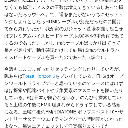
なくても物理ディスクの玉数は増えてきているしあって損
はないだろうウヘヘ。で、週をまたがないうちにセッティ
ングしようとしたらHDMIケーブルが別売だったのに開け
てから気付いたが、我が家のガジェット墓場を掘り起こせ
ばプレミアムハイスピードケーブルの2本や3本余裕で出て
くるのであった。しかし1mのケーブルばっかり出てきて
長さが足りず、動作確認だけして結局1.5mのウルトラハ
イスピードケーブルを買ったのであった（課金）。
今週もこまごま買ったりセッティングしたりしているが、
隙あらば
Forza Horizon 6
をプレイしている。FH6はオープ
ンワールドドライブゲーと思っているのでレースには出ず
ほぼ探索や配達バイトや収集要素のマスコットを轢いたり
している。6は日本が舞台なせいか、のんびり探索してい
ると土曜の午後にFMを聴きながらドライブしている感覚
になる。土曜午後のFMはDIATONE ポップスベスト10〜サ
ントリーサタデーウエイティングバーの時間帯がよかった
よな〜。毎週エアチェックして洋楽掘りまくってた