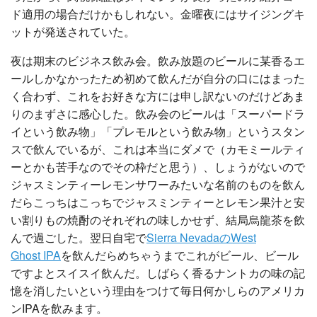
ド適用の場合だけかもしれない。金曜夜にはサイジングキ
ットが発送されていた。
夜は期末のビジネス飲み会。飲み放題のビールに某香るエ
ールしかなかったため初めて飲んだが自分の口にはまった
く合わず、これをお好きな方には申し訳ないのだけどあま
りのまずさに感心した。飲み会のビールは「スーパードラ
イという飲み物」「プレモルという飲み物」というスタン
スで飲んでいるが、これは本当にダメで（カモミールティ
ーとかも苦手なのでその枠だと思う）、しょうがないので
ジャスミンティーレモンサワーみたいな名前のものを飲ん
だらこっちはこっちでジャスミンティーとレモン果汁と安
い割りもの焼酎のそれぞれの味しかせず、結局烏龍茶を飲
んで過ごした。翌日自宅で
Sierra NevadaのWest
Ghost IPA
を飲んだらめちゃうまでこれがビール、ビール
ですよとスイスイ飲んだ。しばらく香るナントカの味の記
憶を消したいという理由をつけて毎日何かしらのアメリカ
ンIPAを飲みます。