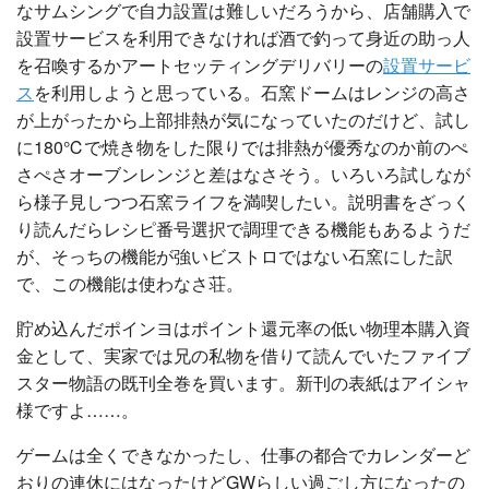
なサムシングで自力設置は難しいだろうから、店舗購入で
設置サービスを利用できなければ酒で釣って身近の助っ人
を召喚するかアートセッティングデリバリーの
設置サービ
ス
を利用しようと思っている。石窯ドームはレンジの高さ
が上がったから上部排熱が気になっていたのだけど、試し
に180℃で焼き物をした限りでは排熱が優秀なのか前のぺ
さぺさオーブンレンジと差はなさそう。いろいろ試しなが
ら様子見しつつ石窯ライフを満喫したい。説明書をざっく
り読んだらレシピ番号選択で調理できる機能もあるようだ
が、そっちの機能が強いビストロではない石窯にした訳
で、この機能は使わなさ荘。
貯め込んだポインヨはポイント還元率の低い物理本購入資
金として、実家では兄の私物を借りて読んでいたファイブ
スター物語の既刊全巻を買います。新刊の表紙はアイシャ
様ですよ……。
ゲームは全くできなかったし、仕事の都合でカレンダーど
おりの連休にはなったけどGWらしい過ごし方になったの