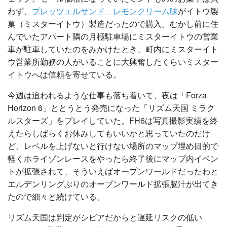
わず、
プレッツェルサンド レモンクリーム味
がイトウ製
菓（ミスターイトウ）製造だったので購入。むかし前に住
んでいたアパート隣の月極駐車場にミスターイトウの営業
車が駐車していたのをみかけたとき、町内にミスターイト
ウ営業所勤務の人がいることに大興奮したくらいミスター
イトウへは信頼を寄せている。
今週は追われるような仕事も落ち着いて、夜は「Forza
Horizon 6」ととうとう発売になった「リズム天国 ミラク
ルスターズ」をプレイしていた。FH6は写真撮影実績を終
えたらしばらくお休みしてもいいかと思っていたのだけ
ど、レベルを上げないと行けない場所のマップ埋め目的で
軽くホライゾンレースをやったら終了後にマップ内イベン
トが拡張されて、そういえばオープンワールドだったわと
エルデンリングぶりのオープンワールド拡張脳汁が出てき
たので細々と続けている。
リズム天国は判定がシビアだからと遅延リスクの低い