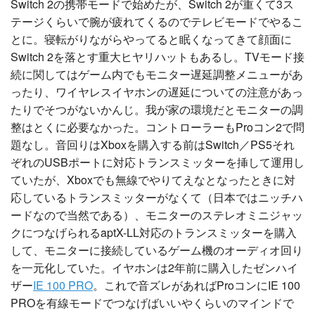
Switch 2の携帯モードで始めたが、Switch 2が重くて3ス
テージくらいで腕が疲れてくるのでテレビモードでやるこ
とに。寝転がりながらやってると眠くなってきて顔面に
Switch 2を落とす重大ヒヤリハットもあるし。TVモード接
続に関してはゲーム内でもモニター遅延調整メニューがあ
ったり、ワイヤレスイヤホンの遅延についての注意があっ
たりでそつがないかんじ。我が家の環境だとモニターの調
整はとくに必要なかった。コントローラーもProコン2で問
題なし。音回りはXboxを購入する前はSwitch／PS5それ
ぞれのUSBポートに対応トランスミッターを挿して運用し
ていたが、Xboxでも無線でやりてえなとなったときに対
応しているトランスミッターがなくて（日本ではニッチハ
ードなので当然である）、モニターのステレオミニジャッ
クにつなげられるaptX-LL対応のトランスミッターを購入
して、モニターに接続しているゲーム機のオーディオ回り
を一元化していた。イヤホンは2年前に購入したゼンハイ
ザー
IE 100 PRO
。これで音ズレがあればProコンにIE 100
PROを有線モードでつなげばいいやくらいのマインドで