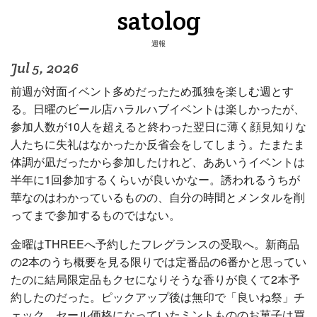
satolog
週報
Jul 5, 2026
前週が対面イベント多めだったため孤独を楽しむ週とす
る。日曜のビール店ハラルハブイベントは楽しかったが、
参加人数が10人を超えると終わった翌日に薄く顔見知りな
人たちに失礼はなかったか反省会をしてしまう。たまたま
体調が凪だったから参加したけれど、ああいうイベントは
半年に1回参加するくらいが良いかなー。誘われるうちが
華なのはわかっているものの、自分の時間とメンタルを削
ってまで参加するものではない。
金曜はTHREEへ予約したフレグランスの受取へ。新商品
の2本のうち概要を見る限りでは定番品の6番かと思ってい
たのに結局限定品もクセになりそうな香りが良くて2本予
約したのだった。ピックアップ後は無印で「良いね祭」チ
ェック。セール価格になっていたミントもののお菓子は買