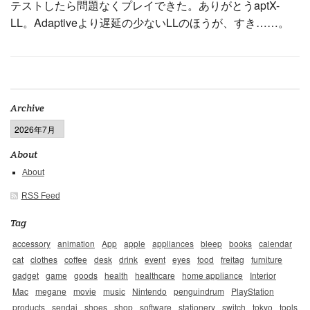
テストしたら問題なくプレイできた。ありがとうaptX-
LL。Adaptiveより遅延の少ないLLのほうが、すき……。
Archive
About
About
RSS Feed
Tag
accessory
animation
App
apple
appliances
bleep
books
calendar
cat
clothes
coffee
desk
drink
event
eyes
food
freitag
furniture
gadget
game
goods
health
healthcare
home appliance
Interior
Mac
megane
movie
music
Nintendo
penguindrum
PlayStation
products
sendai
shoes
shop
software
stationery
switch
tokyo
tools